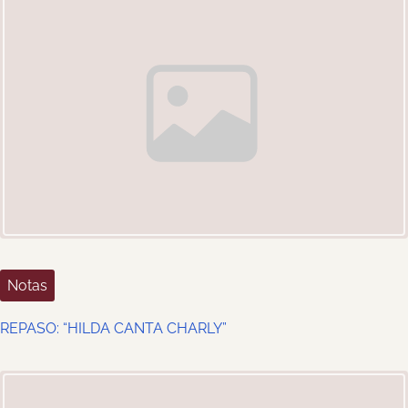
Notas
REPASO: “HILDA CANTA CHARLY”
age Placeholder