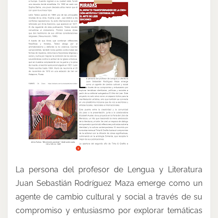
a
r
e
t
h
i
s
p
o
s
t
o
n
La persona del profesor de Lengua y Literatura
:
Juan Sebastián Rodríguez Maza emerge como un
agente de cambio cultural y social a través de su
compromiso y entusiasmo por explorar temáticas