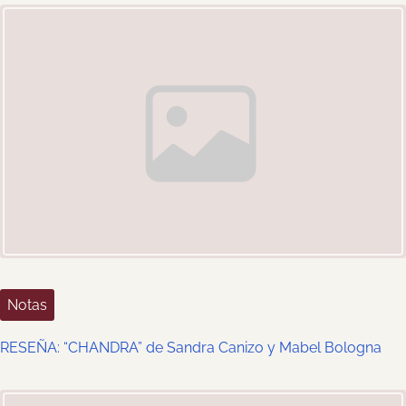
age Placeholder
s
n
a
v
i
g
a
t
Notas
i
o
RESEÑA: “CHANDRA” de Sandra Canizo y Mabel Bologna
n
age Placeholder