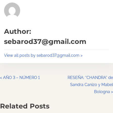
e
t
t
r
h
e
i
a
s
Author:
d
p
sebarod37@gmail.com
t
o
i
s
View all posts by sebarod37@gmail.com >
m
t
e
o
n
P
<
AÑO 3 – NÚMERO 1
RESEÑA: “CHANDRA” de
:
Sandra Canizo y Mabel
o
Bologna
>
s
Related Posts
t