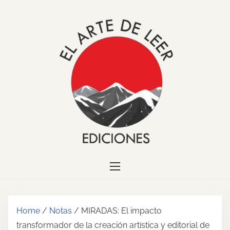
S
k
i
p
t
o
c
o
n
t
e
n
t
Home
/
Notas
/ MIRADAS: El impacto
transformador de la creación artística y editorial de