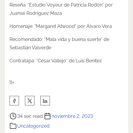
Reseña. “Estudio Voyeur de Patricia Rodón” por
Juanse Rodríguez Maza
Homenaje: “Margaret Atwood” por Álvaro Vera
Recomendado: “Mala vida y buena suerte” de
Sebastián Valverde
Contratapa: “César Vallejo” de Luis Benítez
]]>
S
h
P
a
34 sec read
noviembre 2, 2023
o
r
Uncategorized
s
e