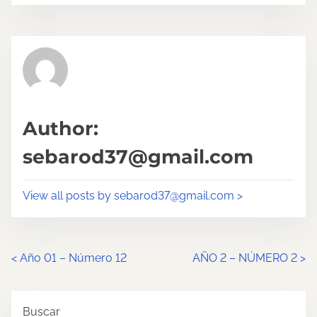
t
t
r
h
e
i
a
s
d
p
t
o
Author:
i
s
sebarod37@gmail.com
m
t
e
o
View all posts by sebarod37@gmail.com >
n
:
P
<
Año 01 – Número 12
AÑO 2 – NÚMERO 2
>
o
Buscar