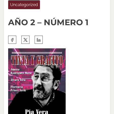
Uncategorized
AÑO 2 – NÚMERO 1
S
h
a
r
e
t
h
i
s
p
o