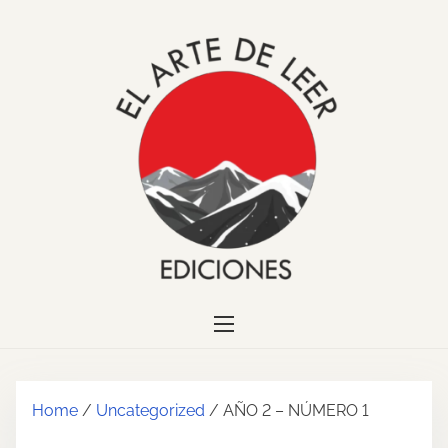
S
k
i
p
t
o
c
o
n
t
e
n
t
Home
/
Uncategorized
/ AÑO 2 – NÚMERO 1