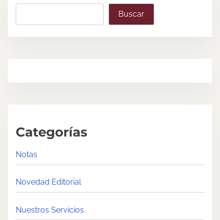
s
Buscar
t
s
n
a
v
i
Categorías
g
Notas
a
t
Novedad Editorial
i
Nuestros Servicios
o