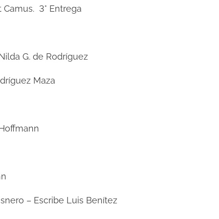
ert Camus. 3° Entrega
 Nilda G. de Rodríguez
Rodríguez Maza
l Hoffmann
ann
Cisnero – Escribe Luis Benítez