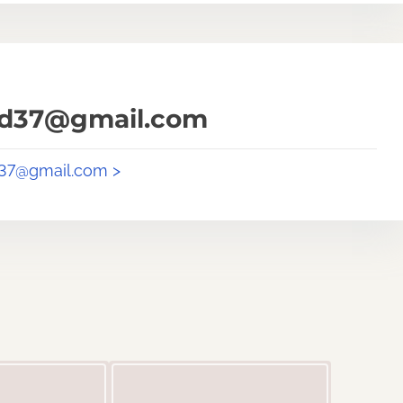
od37@gmail.com
d37@gmail.com >
Image Placeholder