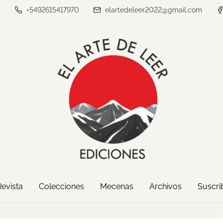
a
+5492615417970
elartedeleer2022@gmail.com
Revista
Colecciones
Mecenas
Archivos
Suscrib