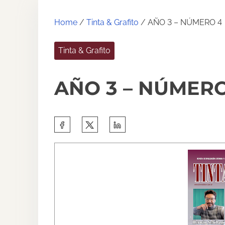
Home
/
Tinta & Grafito
/ AÑO 3 – NÚMERO 4
Tinta & Grafito
AÑO 3 – NÚMERO
S
h
a
r
e
t
h