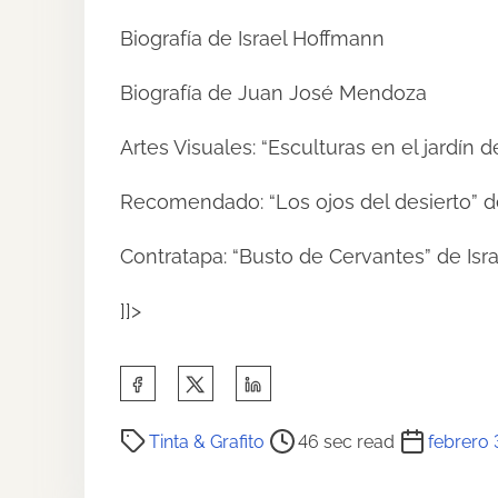
Biografía de Israel Hoffmann
Biografía de Juan José Mendoza
Artes Visuales: “Esculturas en el jardín 
Recomendado: “Los ojos del desierto” de
Contratapa: “Busto de Cervantes” de Isra
]]>
S
h
P
a
Tinta & Grafito
46 sec read
febrero 
o
r
s