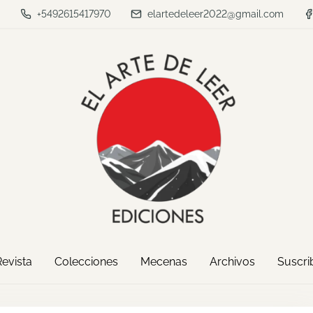
a
+5492615417970
elartedeleer2022@gmail.com
Revista
Colecciones
Mecenas
Archivos
Suscrib