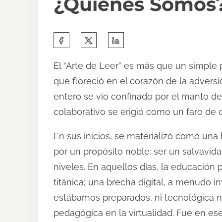
¿Quiénes Somos
S
h
El “Arte de Leer” es más que un simple p
a
que floreció en el corazón de la adver
r
entero se vio confinado por el manto d
e
colaborativo se erigió como un faro de
t
h
En sus inicios, se materializó como una 
i
por un propósito noble: ser un salvavid
s
niveles. En aquellos días, la educación
p
titánica; una brecha digital, a menudo i
o
estábamos preparados, ni tecnológica ni
s
pedagógica en la virtualidad. Fue en e