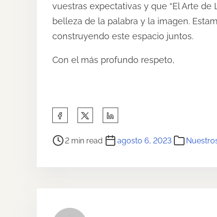
vuestras expectativas y que “El Arte de 
belleza de la palabra y la imagen. Estam
construyendo este espacio juntos.
Con el más profundo respeto,
S
h
P
a
2 min read
agosto 6, 2023
Nuestros
o
r
s
e
t
t
r
h
e
i