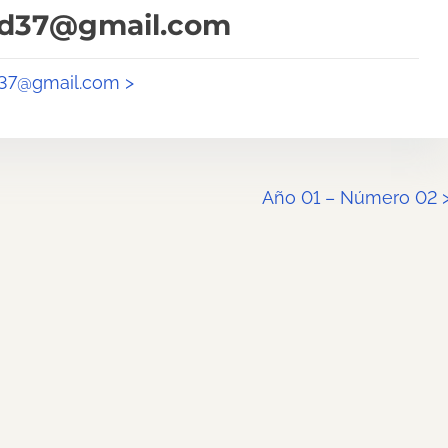
od37@gmail.com
d37@gmail.com >
Año 01 – Número 02