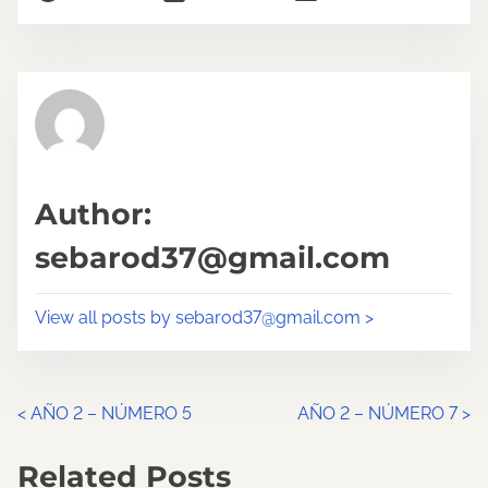
o
r
s
e
t
t
r
h
e
i
a
s
d
p
Author:
t
o
sebarod37@gmail.com
i
s
m
t
View all posts by sebarod37@gmail.com >
e
o
n
:
P
<
AÑO 2 – NÚMERO 5
AÑO 2 – NÚMERO 7
>
o
Related Posts