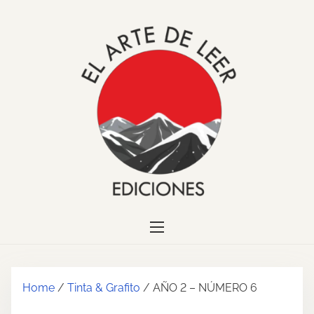
S
k
i
p
t
o
c
o
n
t
e
n
t
Home
/
Tinta & Grafito
/ AÑO 2 – NÚMERO 6