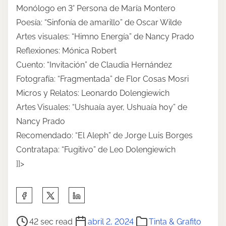
Monólogo en 3° Persona de María Montero
Poesía: “Sinfonía de amarillo” de Oscar Wilde
Artes visuales: “Himno Energía” de Nancy Prado
Reflexiones: Mónica Robert
Cuento: “Invitación” de Claudia Hernández
Fotografía: “Fragmentada” de Flor Cosas Mosri
Micros y Relatos: Leonardo Dolengiewich
Artes Visuales: “Ushuaía ayer, Ushuaía hoy” de
Nancy Prado
Recomendado: “El Aleph” de Jorge Luis Borges
Contratapa: “Fugitivo” de Leo Dolengiewich
]]>
S
h
P
a
42 sec read
abril 2, 2024
Tinta & Grafito