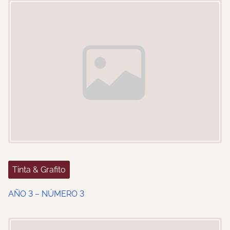
o
n
Tinta & Grafito
AÑO 3 – NÚMERO 3
Image Placeholder