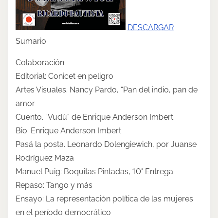
s
t
DESCARGAR
o
Sumario
n
:
Colaboración
Editorial: Conicet en peligro
Artes Visuales. Nancy Pardo, “Pan del indio, pan de
amor
Cuento. “Vudú” de Enrique Anderson Imbert
Bio: Enrique Anderson Imbert
Pasá la posta. Leonardo Dolengiewich, por Juanse
Rodríguez Maza
Manuel Puig: Boquitas Pintadas, 10° Entrega
Repaso: Tango y más
Ensayo: La representación política de las mujeres
en el período democrático