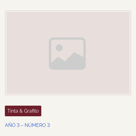
i
Image Placeholder
o
n
Tinta & Grafito
AÑO 3 – NÚMERO 3